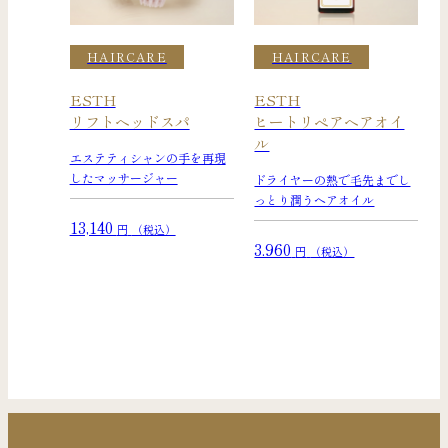
HAIRCARE
HAIRCARE
ESTH
ESTH
リフトヘッドスパ
ヒートリペアヘアオイ
ル
エステティシャンの手を再現
したマッサージャー
ドライヤーの熱で毛先までし
っとり潤うヘアオイル
13,140
円
（税込）
3.960
円
（税込）